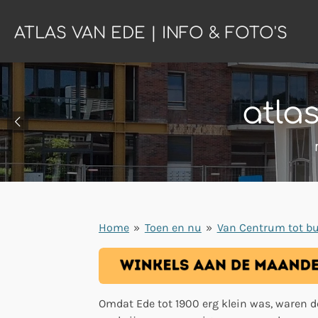
Ga
ATLAS VAN EDE | INFO & FOTO'S
direct
naar
de
hoofdinhoud
atla
Home
»
Toen en nu
»
Van Centrum tot bu
Omdat Ede tot 1900 erg klein was, waren 