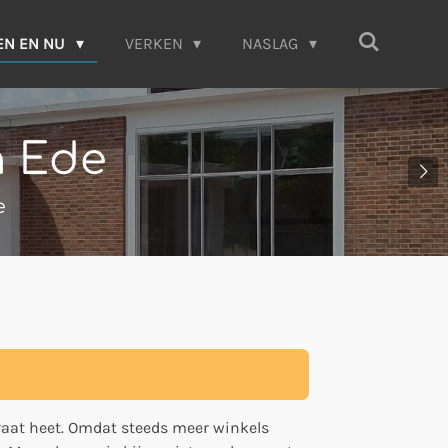
EN EN NU
VERKEN
NASLAG
n Ede
e
raat heet. Omdat steeds meer winkels