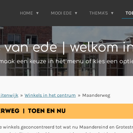
HOME
MOOI EDE
THEMA'S
TO
s van ede | welkom i
maak een keuze in het menu of kies een opti
itenwijk
»
Winkels in het centrum
»
Maanderweg
de winkels geconcentreerd tot wat nu Maandereind en Grotest