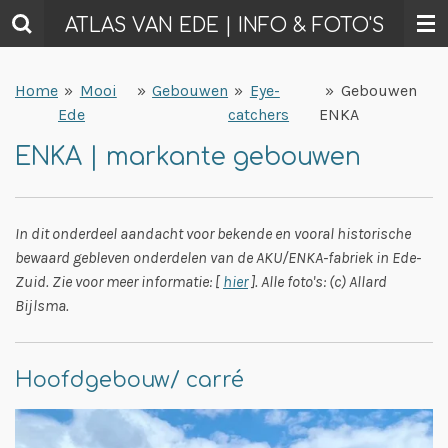
Ga
ATLAS VAN EDE | INFO & FOTO'S
direct
naar
Home
»
Mooi
»
Gebouwen
»
Eye-
»
Gebouwen
de
Ede
catchers
ENKA
hoofdinhoud
ENKA | markante gebouwen
In dit onderdeel aandacht voor bekende en vooral historische
bewaard gebleven onderdelen van de AKU/ENKA-fabriek in Ede-
Zuid. Zie voor meer informatie: [
hier
]. Alle foto's: (c) Allard
Bijlsma.
Hoofdgebouw/ carré