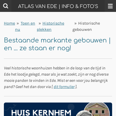
Ga
ATLAS VAN EDE | INFO & FOTO'S
direct
naar
Home
»
Toen en
»
Historische
»
Historische
de
nu
plekken
gebouwen
hoofdinhoud
Bestaande markante gebouwen |
en ... ze staan er nog!
Veel historische woonhuizen hebben in de loop van de tijd in
Ede het loodje gelegd, maar als je wat zoekt, zijn er nog diverse
mooie panden te vinden in Ede. Mist er een voor jou belangrijk
pand? Geef het dan door via [
dit formulier
].