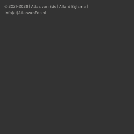
© 2021-2026 | Atlas van Ede | Allard Bijlsma |
Info[at]AtlasvanEde.nl