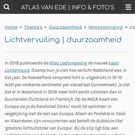
Ga
ATLAS VAN EDE | INFO & FOTO'S
direct
naar
Home
»
Thema's
»
Duurzaamheid
»
Verontreiniging
»
Li
de
hoofdinhoud
Lichtvervuiling | duurzaamheid
In 2018 publiceerde de
Atlas Leefomgeving
de nieuwe
kaart
Lichtemissie
. Daarop kun je zien hoe verlicht Nederland was in
dat jaar. De hoeveelheid verspreid licht is uitgedrukt in 10-10
Watt per vierkante centimeter per steradiaal (ruimtehoek). Je ziet
dat er in Nederland in 2018 meer licht wordt uitstoten dan in
buurlanden Duitsland en Frankrijk. Op de NASA-kaart van
Europa zie je de Randstad (links/ rood) fel oplichten in
vergelijking met de rest van Europa. Alleen de Povlakte in Italië
en Vlaanderen zijn concurrenten wat betreft de dubieuze titel
‘grootste lichtuitstoter van Europa’. Bij de stip ligt Ede, een