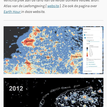
verlichte plek aan de rand van de verder donkere Veluwe. Bron:
Atlas van de Leefomgeving [
website
]. Zie ook de pagina over
Earth Hour
in deze website.