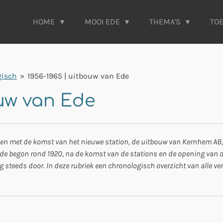
HOME
MOOI EDE
THEMA'S
TO
gisch
»
1956-1965 | uitbouw van Ede
ouw van Ede
men met de komst van het nieuwe station, de uitbouw van Kernhem A
 Ede begon rond 1920, na de komst van de stations en de opening van
steeds door. In deze rubriek een chronologisch overzicht van alle veran