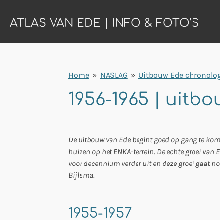
Ga
ATLAS VAN EDE | INFO & FOTO'S
direct
naar
de
hoofdinhoud
Home
»
NASLAG
»
Uitbouw Ede chronolo
1956-1965 | uitb
De uitbouw van Ede begint goed op gang te ko
huizen op het ENKA-terrein. De echte groei van
voor decennium verder uit en deze groei gaat nog 
Bijlsma.
1955-1957