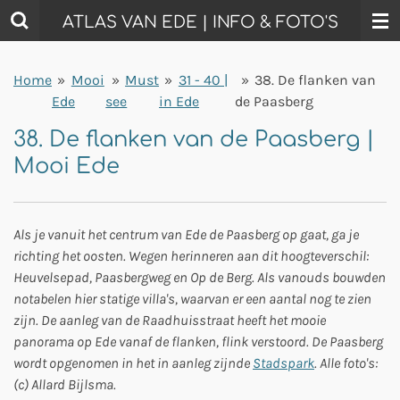
Ga
ATLAS VAN EDE | INFO & FOTO'S
direct
naar
Home
»
Mooi
»
Must
»
31 - 40 |
»
38. De flanken van
de
Ede
see
in Ede
de Paasberg
hoofdinhoud
38. De flanken van de Paasberg |
Mooi Ede
Als je vanuit het centrum van Ede de Paasberg op gaat, ga je
richting het oosten. Wegen herinneren aan dit hoogteverschil:
Heuvelsepad, Paasbergweg en Op de Berg. Als vanouds bouwden
notabelen hier statige villa's, waarvan er een aantal nog te zien
zijn. De aanleg van de Raadhuisstraat heeft het mooie
panorama op Ede vanaf de flanken, flink verstoord. De Paasberg
wordt opgenomen in het in aanleg zijnde
Stadspark
. Alle foto's:
(c) Allard Bijlsma.