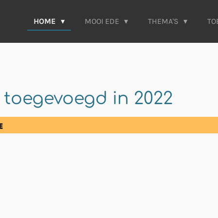
HOME
MOOI EDE
THEMA'S
TO
| toegevoegd in 2022