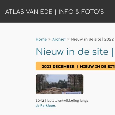
Ga
ATLAS VAN EDE | INFO & FOTO'S
direct
naar
de
hoofdinhoud
Home
»
Archief
»
Nieuw in de site | 2022
Nieuw in de site 
30-12 | laatste ontwikkeling langs
de
Parklaan.