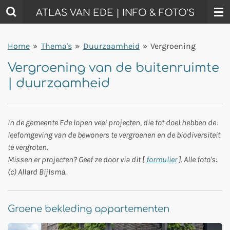
Ga
ATLAS VAN EDE | INFO & FOTO'S
direct
naar
Home
»
Thema's
»
Duurzaamheid
»
Vergroening
de
hoofdinhoud
Vergroening van de buitenruimte
| duurzaamheid
In de gemeente Ede lopen veel projecten, die tot doel hebben de
leefomgeving van de bewoners te vergroenen en de biodiversiteit
te vergroten.
Missen er projecten? Geef ze door via dit [
formulier
]. Alle foto's:
(c) Allard Bijlsma.
Groene bekleding appartementen