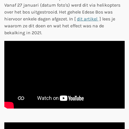
Vanaf 27 januari (datum foto's) werd dit via helikopters
over het bos uitgestrooid. Het gehele Edese Bos was
hiervoor enkele dagen afgezet. In [
dit artikel
] lees je
waarom ze dit doen en wat het effect was na de
bekalking in 2021.