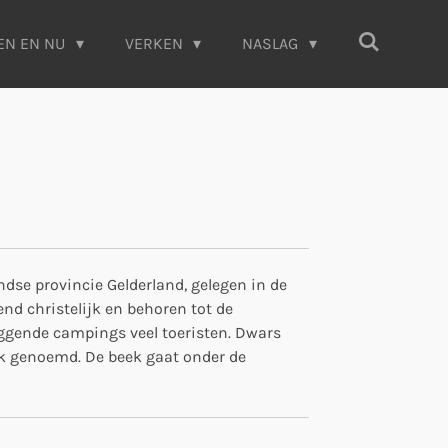
EN EN NU
VERKEN
NASLAG
se provincie Gelderland, gelegen in de
end christelijk en behoren tot de
ggende campings veel toeristen. Dwars
ek genoemd. De beek gaat onder de