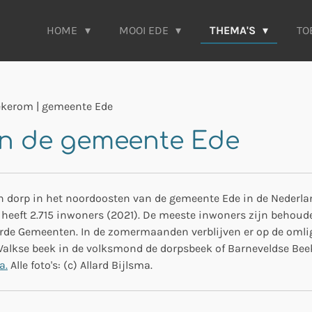
HOME
MOOI EDE
THEMA'S
TO
kerom | gemeente Ede
in de gemeente Ede
dorp in het noordoosten van de gemeente Ede in de Nederland
rp heeft 2.715 inwoners (2021). De meeste inwoners zijn behoud
de Gemeenten. In de zomermaanden verblijven er op de omli
 Valkse beek in de volksmond de dorpsbeek of Barneveldse Be
a.
Alle foto's: (c) Allard Bijlsma.