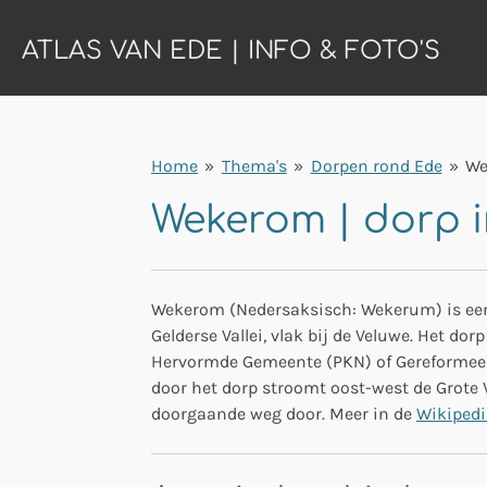
Ga
ATLAS VAN EDE | INFO & FOTO'S
direct
naar
de
hoofdinhoud
Home
»
Thema's
»
Dorpen rond Ede
»
We
Wekerom | dorp 
Wekerom (Nedersaksisch: Wekerum) is een 
Gelderse Vallei, vlak bij de Veluwe. Het do
Hervormde Gemeente (PKN) of Gereformeer
door het dorp stroomt oost-west de Grote
doorgaande weg door. Meer in de
Wikipedi