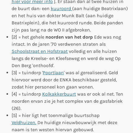
hier voor meer info
]. Er staan dan al twee huizen in
de buurt dan: een
kuuroord
(aan huidige Beatrixlaan)
en het huis van dokter Munk Balt (aan huidige
Beatrixplein), die het kuuroord runde. Beide panden
zijn pas lang na de WO II afgebroken.
[2] = het gehele
noorden van het dorp
Ede was nog
intact. In de jaren '70 verdwenen straten als
Schoolstraat en Hofstraat
volledig en alle huizen
langs de Kreelse- en Kleefseweg en werd de weg Op
Den Berg 'onthoofd'.
[3] = tuindorp '
Poortlaan
' was al gerealiseerd. Geld
hiervoor werd door de ENKA beschikbaar gesteld,
zodat hier personeel kon gaan wonen.
[4] = tuindorp
Kolkakkerbuurt
was er ook al net. Ten
noorden ervan zie je het complex van de gasfabriek
(26).
[5] = hier ligt het toenmalige buurtschap
Veldhuizen.
De huidige nieuwbouwwijk met deze
naam is ten westen hiervan gebouwd.