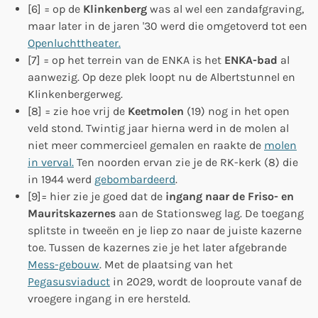
[6] = op de
Klinkenberg
was al wel een zandafgraving,
maar later in de jaren '30 werd die omgetoverd tot een
Openluchttheater.
[7] = op het terrein van de ENKA is het
ENKA-bad
al
aanwezig. Op deze plek loopt nu de Albertstunnel en
Klinkenbergerweg.
[8] = zie hoe vrij de
Keetmolen
(19) nog in het open
veld stond. Twintig jaar hierna werd in de molen al
niet meer commercieel gemalen en raakte de
molen
in verval.
Ten noorden ervan zie je de RK-kerk (8) die
in 1944 werd
gebombardeerd
.
[9]= hier zie je goed dat de
ingang naar de Friso- en
Mauritskazernes
aan de Stationsweg lag. De toegang
splitste in tweeën en je liep zo naar de juiste kazerne
toe. Tussen de kazernes zie je het later afgebrande
Mess-gebouw
. Met de plaatsing van het
Pegasusviaduct
in 2029, wordt de looproute vanaf de
vroegere ingang in ere hersteld.