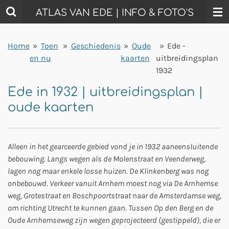
Ga
ATLAS VAN EDE | INFO & FOTO'S
direct
naar
Home
»
Toen
»
Geschiedenis
»
Oude
»
Ede -
de
en nu
kaarten
uitbreidingsplan
hoofdinhoud
1932
Ede in 1932 | uitbreidingsplan |
oude kaarten
Alleen in het gearceerde gebied vond je in 1932 aaneensluitende
bebouwing. Langs wegen als de Molenstraat en Veenderweg,
lagen nog maar enkele losse huizen. De Klinkenberg was nog
onbebouwd. Verkeer vanuit Arnhem moest nog via De Arnhemse
weg, Grotestraat en Boschpoortstraat naar de Amsterdamse weg,
om richting Utrecht te kunnen gaan. Tussen Op den Berg en de
Oude Arnhemseweg zijn wegen geprojecteerd (gestippeld), die er