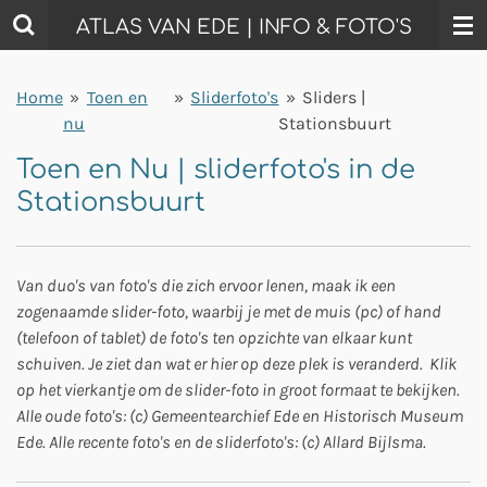
Ga
ATLAS VAN EDE | INFO & FOTO'S
direct
naar
Home
»
Toen en
»
Sliderfoto's
»
Sliders |
de
nu
Stationsbuurt
hoofdinhoud
Toen en Nu | sliderfoto's in de
Stationsbuurt
Van duo's van foto's die zich ervoor lenen, maak ik een
zogenaamde slider-foto, waarbij je met de muis (pc) of hand
(telefoon of tablet) de foto's ten opzichte van elkaar kunt
schuiven. Je ziet dan wat er hier op deze plek is veranderd. Klik
op het vierkantje om de slider-foto in groot formaat te bekijken.
Alle oude foto's: (c) Gemeentearchief Ede en Historisch Museum
Ede. Alle recente foto's en de sliderfoto's: (c) Allard Bijlsma.