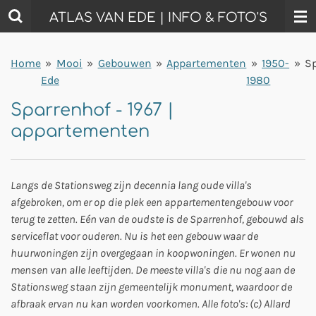
Ga
ATLAS VAN EDE | INFO & FOTO'S
direct
naar
Home
»
Mooi
»
Gebouwen
»
Appartementen
»
1950-
»
S
de
Ede
1980
hoofdinhoud
Sparrenhof - 1967 |
appartementen
Langs de Stationsweg zijn decennia lang oude villa's
afgebroken, om er op die plek een appartementengebouw voor
terug te zetten. Eén van de oudste is de Sparrenhof, gebouwd als
serviceflat voor ouderen. Nu is het een gebouw waar de
huurwoningen zijn overgegaan in koopwoningen. Er wonen nu
mensen van alle leeftijden. De meeste villa's die nu nog aan de
Stationsweg staan zijn gemeentelijk monument, waardoor de
afbraak ervan nu kan worden voorkomen. Alle foto's: (c) Allard