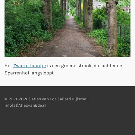
Het
Zwarte Laantje
is een groene strook, die achter de
Sparrenhof langsloopt.
© 2021-2026 | Atlas van Ede | Allard Bijlsma |
Info[at]AtlasvanEde.nl