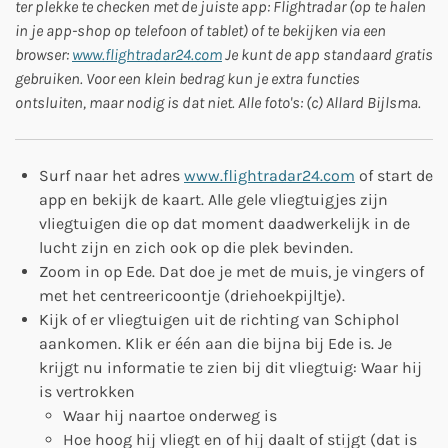
ter plekke te checken met de juiste app: Flightradar (op te halen
in je app-shop op telefoon of tablet) of te bekijken via een
browser:
www.flightradar24.com
Je kunt de app standaard gratis
gebruiken. Voor een klein bedrag kun je extra functies
ontsluiten, maar nodig is dat niet. Alle foto's: (c) Allard Bijlsma.
Surf naar het adres
www.flightradar24.com
of start de
app en bekijk de kaart. Alle gele vliegtuigjes zijn
vliegtuigen die op dat moment daadwerkelijk in de
lucht zijn en zich ook op die plek bevinden.
Zoom in op Ede. Dat doe je met de muis, je vingers of
met het centreericoontje (driehoekpijltje).
Kijk of er vliegtuigen uit de richting van Schiphol
aankomen. Klik er één aan die bijna bij Ede is. Je
krijgt nu informatie te zien bij dit vliegtuig: Waar hij
is vertrokken
Waar hij naartoe onderweg is
Hoe hoog hij vliegt en of hij daalt of stijgt (dat is