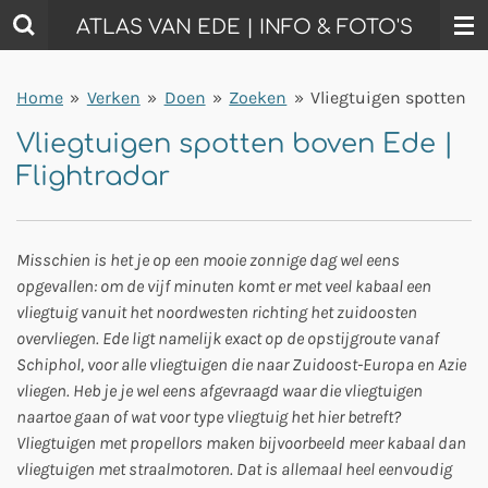
Ga
ATLAS VAN EDE | INFO & FOTO'S
direct
naar
Home
»
Verken
»
Doen
»
Zoeken
»
Vliegtuigen spotten
de
hoofdinhoud
Vliegtuigen spotten boven Ede |
Flightradar
Misschien is het je op een mooie zonnige dag wel eens
opgevallen: om de vijf minuten komt er met veel kabaal een
vliegtuig vanuit het noordwesten richting het zuidoosten
overvliegen. Ede ligt namelijk exact op de opstijgroute vanaf
Schiphol, voor alle vliegtuigen die naar Zuidoost-Europa en Azie
vliegen. Heb je je wel eens afgevraagd waar die vliegtuigen
naartoe gaan of wat voor type vliegtuig het hier betreft?
Vliegtuigen met propellors maken bijvoorbeeld meer kabaal dan
vliegtuigen met straalmotoren. Dat is allemaal heel eenvoudig