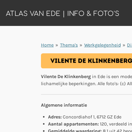
Ga
ATLAS VAN EDE | INFO & FOTO'S
direct
naar
de
hoofdinhoud
Home
»
Thema's
»
Werkgelegenheid
»
Di
Vilente De Klinkenberg
in Ede is een mod
lichamelijke beperkingen. Alle foto's: (c) Al
Algemene informatie
Adres:
Concordiahof 1, 6712 GZ Ede
Aantal appartementen:
120, verdeeld 
Gemiddelde waardering:
8.1 uit 42 be