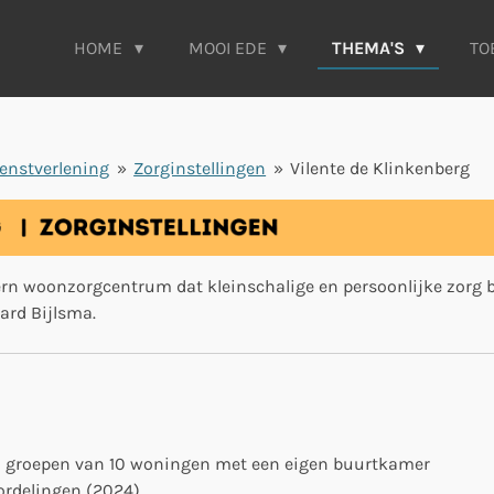
HOME
MOOI EDE
THEMA'S
TO
enstverlening
»
Zorginstellingen
»
Vilente de Klinkenberg
ern woonzorgcentrum dat kleinschalige en persoonlijke zorg 
lard Bijlsma.
in groepen van 10 woningen met een eigen buurtkamer
oordelingen (2024)