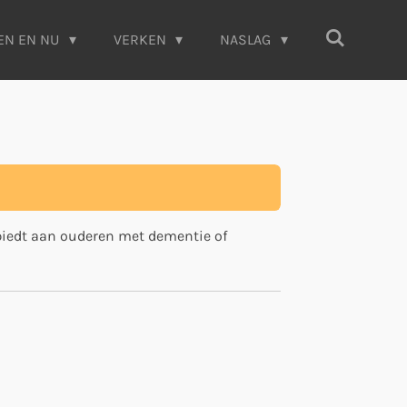
EN EN NU
VERKEN
NASLAG
biedt aan ouderen met dementie of