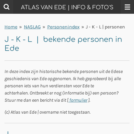
Ga
ATLAS VAN EDE | INFO & FOTO'S
direct
naar
Home
»
NASLAG
»
Personenindex
»
J - K - L | personen
de
hoofdinhoud
J - K - L | bekende personen in
Ede
In deze index zijn historische bekende personen uit de Edese
geschiedenis van Ede opgenomen. Ik heb geprobeerd bij alle
personen iets van hun verdiensten voor Ede te
achterhalen. Ontbreekt er nog (informatie bij) een persoon?
Stuur me dan een bericht via dit [
formulier
].
(c) Atlas van Ede | overname niet toegestaan.