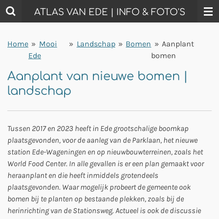
Ga
ATLAS VAN EDE | INFO & FOTO'S
direct
naar
Home
»
Mooi
»
Landschap
»
Bomen
»
Aanplant
de
Ede
bomen
hoofdinhoud
Aanplant van nieuwe bomen |
landschap
Tussen 2017 en 2023 heeft in Ede grootschalige boomkap
plaatsgevonden, voor de aanleg van de Parklaan, het nieuwe
station Ede-Wageningen en op nieuwbouwterreinen, zoals het
World Food Center. In alle gevallen is er een plan gemaakt voor
heraanplant en die heeft inmiddels grotendeels
plaatsgevonden. Waar mogelijk probeert de gemeente ook
bomen bij te planten op bestaande plekken, zoals bij de
herinrichting van de Stationsweg. Actueel is ook de discussie