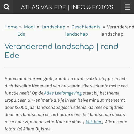
Ga
ATLAS VAN EDE | INFO & FOTO'S
direct
naar
Home
»
Mooi
»
Landschap
»
Geschiedenis
»
Veranderen
de
Ede
landschap
landschap
hoofdinhoud
Veranderend landschap | rond
Ede
Hoe veranderde een grote, koude en dunbevolkte steppe, in het
dichtbevolkte Nederland van nu waarin elke vierkante meter een
functie heeft? Op de
Atlas Leefomgeving
staat bij het thema
Eropuit een GIF-animatie die je in een halve minuut meeneemt
door 12.000 jaar landschapsgeschiedenis. Ga mee op tijdreis
door ons landschap en zie hoe de mens het landschap steeds
meer naar zijn hand zette. Naar de Atlas: [
klik hier
]. Alle recente
foto's: (c) Allard Bijlsma.