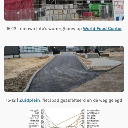
16-12 | nieuwe foto's woningbouw op
World Food Center
15-12 |
Zuidplein
: fietspad geasfalteerd en de weg gelegd