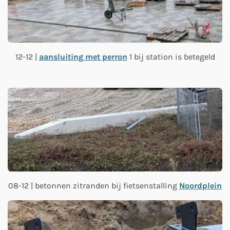
12-12 |
aansluiting met perron
1 bij station is betegeld
08-12 | betonnen zitranden bij fietsenstalling
Noordplein