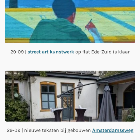
29-09 |
street art kunstwerk
op flat Ede-Zuid is klaar
29-09 | nieuwe teksten bij gebouwen
Amsterdamseweg