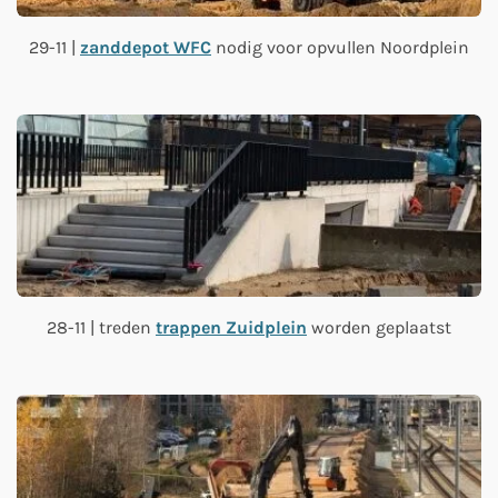
29-11 |
zanddepot WFC
nodig voor opvullen Noordplein
28-11 | treden
trappen Zuidplein
worden geplaatst