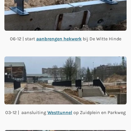
06-12 | start
aanbrengen hekwerk
bij De Witte Hinde
03-12 | aansluiting
Westtunnel
op Zuidplein en Parkweg