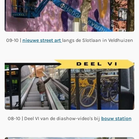
09-10 |
nieuwe street art
langs de Slotlaan in Veldhuizen
08-10 | Deel VI van de diashow-video's bij
bouw station