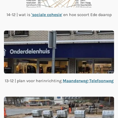
14-12 | wat is
'sociale cohesie
'
en hoe scoort Ede daarop
13-12 | plan voor herinrichting
Maanderweg-Telefoonweg