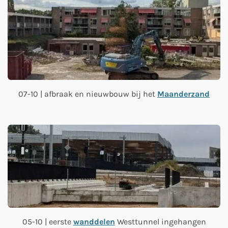
07-10 | afbraak en nieuwbouw bij het
Maanderzand
05-10 | eerste
wanddelen
Westtunnel ingehangen