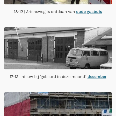
18-12 | Ariensweg is ontdaan van
oude gasbuis
17-12 | nieuw bij 'gebeurd in deze maand':
december