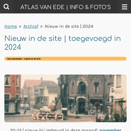
Ga
ATLAS VAN EDE | INFO & FOTO'S
direct
naar
Home
»
Archief
»
Nieuw in de site | 2024
de
hoofdinhoud
Nieuw in de site | toegevoegd in
2024
20-12 | nieuw bij 'gebeurd in deze maand':
november