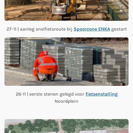
27-11 | aanleg snelfietsroute bij
Spoorzone ENKA
gestart
26-11 | eerste stenen gelegd voor
fietsenstalling
Noordplein