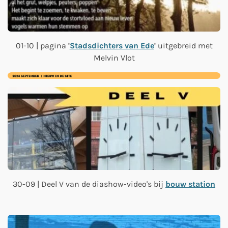
01-10 | pagina
'
Stadsdichters van Ede
'
uitgebreid met
Melvin Vlot
30-09 | Deel V van de diashow-video's bij
bouw station