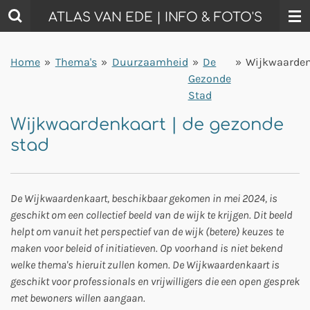
Ga
ATLAS VAN EDE | INFO & FOTO'S
direct
naar
Home
»
Thema's
»
Duurzaamheid
»
De
»
Wijkwaarde
de
Gezonde
hoofdinhoud
Stad
Wijkwaardenkaart | de gezonde
stad
De Wijkwaardenkaart, beschikbaar gekomen in mei 2024, is
geschikt om een collectief beeld van de wijk te krijgen. Dit beeld
helpt om vanuit het perspectief van de wijk (betere) keuzes te
maken voor beleid of initiatieven. Op voorhand is niet bekend
welke thema's hieruit zullen komen. De Wijkwaardenkaart is
geschikt voor professionals en vrijwilligers die een open gesprek
met bewoners willen aangaan.