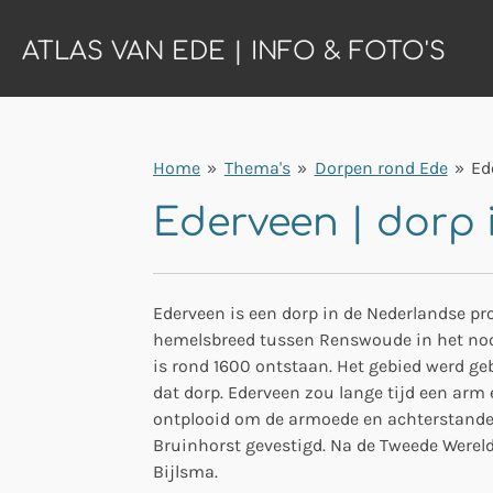
Ga
ATLAS VAN EDE | INFO & FOTO'S
direct
naar
de
hoofdinhoud
Home
»
Thema's
»
Dorpen rond Ede
»
Ed
Ederveen | dorp
Ederveen is een dorp in de Nederlandse pro
hemelsbreed tussen Renswoude in het noo
is rond 1600 ontstaan. Het gebied werd ge
dat dorp. Ederveen zou lange tijd een arm
ontplooid om de armoede en achterstanden
Bruinhorst gevestigd. Na de Tweede Wereld
Bijlsma.