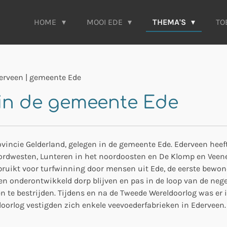
HOME
MOOI EDE
THEMA'S
TO
erveen | gemeente Ede
 in de gemeente Ede
vincie Gelderland, gelegen in de gemeente Ede. Ederveen heeft
rdwesten, Lunteren in het noordoosten en De Klomp en Veene
bruikt voor turfwinning door mensen uit Ede, de eerste bewon
 en onderontwikkeld dorp blijven en pas in de loop van de neg
 te bestrijden. Tijdens en na de Tweede Wereldoorlog was er
oorlog vestigden zich enkele veevoederfabrieken in Ederveen