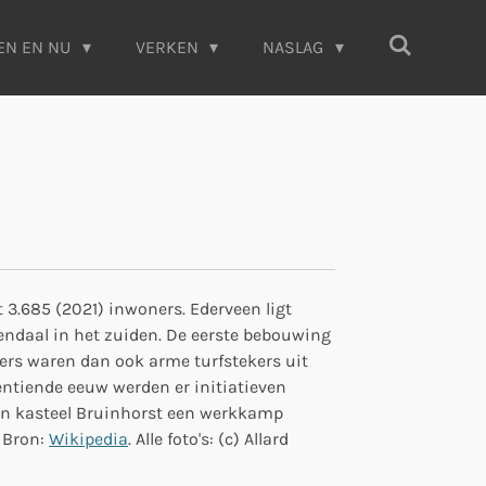
EN EN NU
VERKEN
NASLAG
 3.685 (2021) inwoners. Ederveen ligt
ndaal in het zuiden. De eerste bebouwing
ers waren dan ook arme turfstekers uit
entiende eeuw werden er initiatieven
 in kasteel Bruinhorst een werkkamp
. Bron:
Wikipedia
. Alle foto's: (c) Allard