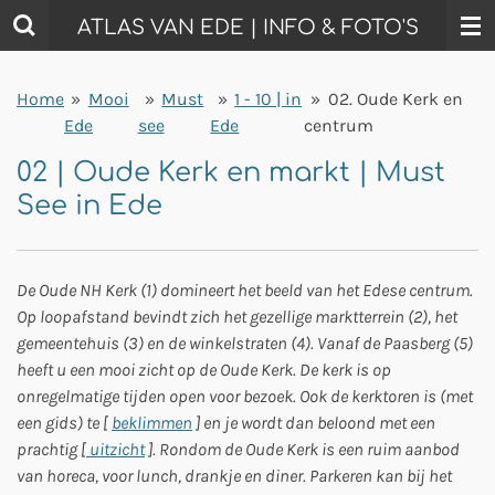
Ga
ATLAS VAN EDE | INFO & FOTO'S
direct
naar
Home
»
Mooi
»
Must
»
1 - 10 | in
»
02. Oude Kerk en
de
Ede
see
Ede
centrum
hoofdinhoud
02 | Oude Kerk en markt | Must
See in Ede
De Oude NH Kerk (1) domineert het beeld van het Edese centrum.
Op loopafstand bevindt zich het gezellige marktterrein (2), het
gemeentehuis (3) en de winkelstraten (4). Vanaf de Paasberg (5)
heeft u een mooi zicht op de Oude Kerk. De kerk is op
onregelmatige tijden open voor bezoek. Ook de kerktoren is (met
een gids) te [
beklimmen
] en je wordt dan beloond met een
prachtig [
uitzicht
]. Rondom de Oude Kerk is een ruim aanbod
van horeca, voor lunch, drankje en diner. Parkeren kan bij het