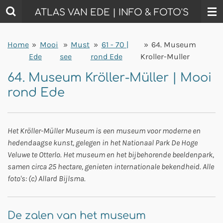
Ga
ATLAS VAN EDE | INFO & FOTO'S
direct
naar
Home
»
Mooi
»
Must
»
61 - 70 |
»
64. Museum
de
Ede
see
rond Ede
Kroller-Muller
hoofdinhoud
64. Museum Kröller-Müller | Mooi
rond Ede
Het Kröller-Müller Museum is een museum voor moderne en
hedendaagse kunst, gelegen in het Nationaal Park De Hoge
Veluwe te Otterlo. Het museum en het bijbehorende beeldenpark,
samen circa 25 hectare, genieten internationale bekendheid. Alle
foto's: (c) Allard Bijlsma.
De zalen van het museum