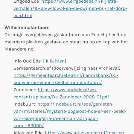
Erfgoed Ede:
https://www.erfgoedede.nl/kijlstra-
verhalen/10-de-wildwal-en-de-swijnen-bij-het-dorp-
ede.html
Wilhelminalantaarn
De enige overgebleven gaslantaarn van Ede. Hij heeft op
meerdere plekken gestaan en staat nu op de kop van het
Maandereind.
Info Oud Ede:
[ klik hier ]
Gemeentearchief (
doorverwijzing naar Archieval
):
https://gemeentearchief.ede.nl/kennisbank/05-
bouwen-en-wonen/wilhelminalantaarn/
Zandloper:
https://www.oudede.nl/wp-
content/uploads/De-Zandloper-2008-01.pdf
Indebuurt:
https://indebuurt.nl/ede/genieten-
van/mysteries/mysterie-opgelost-hoe-er-een-beeld-
van-een-jongetje-in-een-lantaarnpaal-
komt~83090/
Atlas van Ede:
https://www.atlasvanede.nl/toen-en-