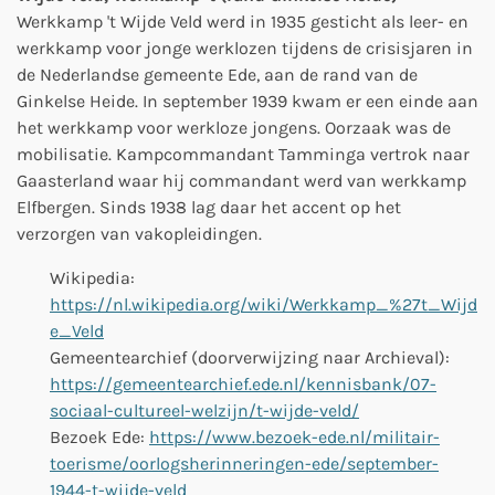
Werkkamp 't Wijde Veld werd in 1935 gesticht als leer- en
werkkamp voor jonge werklozen tijdens de crisisjaren in
de Nederlandse gemeente Ede, aan de rand van de
Ginkelse Heide. In september 1939 kwam er een einde aan
het werkkamp voor werkloze jongens. Oorzaak was de
mobilisatie. Kampcommandant Tamminga vertrok naar
Gaasterland waar hij commandant werd van werkkamp
Elfbergen. Sinds 1938 lag daar het accent op het
verzorgen van vakopleidingen.
Wikipedia:
https://nl.wikipedia.org/wiki/Werkkamp_%27t_Wijd
e_Veld
Gemeentearchief (
doorverwijzing naar Archieval
):
https://gemeentearchief.ede.nl/kennisbank/07-
sociaal-cultureel-welzijn/t-wijde-veld/
Bezoek Ede:
https://www.bezoek-ede.nl/militair-
toerisme/oorlogsherinneringen-ede/september-
1944-t-wijde-veld