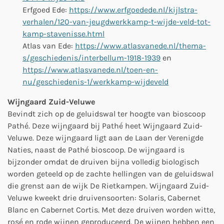
Erfgoed Ede:
https://www.erfgoedede.nl/kijlstra-
verhalen/120-van-jeugdwerkkamp-t-wijde-veld-tot-
kamp-stavenisse.html
Atlas van Ede:
https://www.atlasvanede.nl/thema-
s/geschiedenis/interbellum-1918-1939
en
https://www.atlasvanede.nl/toen-en-
nu/geschiedenis-1/werkkamp-wijdeveld
Wijngaard Zuid-Veluwe
Bevindt zich op de geluidswal ter hoogte van bioscoop
Pathé. Deze wijngaard bij Pathé heet
Wijngaard Zuid-
Veluwe. Deze wijngaard ligt aan de Laan der Verenigde
Naties, naast de Pathé bioscoop. De wijngaard is
bijzonder omdat de druiven bijna volledig biologisch
worden geteeld op de zachte hellingen van de geluidswal
die grenst aan de wijk De Rietkampen. Wijngaard Zuid-
Veluwe kweekt drie druivensoorten: Solaris, Cabernet
Blanc en Cabernet Cortis. Met deze druiven worden witte,
rosé en rode wijnen geproduceerd. De wijnen hebben een