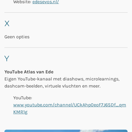
Website:
edesevos.nl/
X
Geen opties
Y
YouTube Atlas van Ede
Eigen YouTube-kanaal met diashows, microlearnings,
dashcam-beelden, virtuele vluchten en meer.
YouTube:
www.youtube.com/channel/UCkAhp0eoF7J6SDf_qm
KMR1g