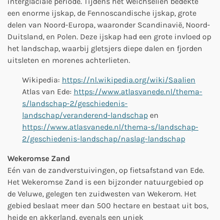
interglaciale periode. Tijdens het Weichselien bedekte
een enorme ijskap, de Fennoscandische ijskap, grote
delen van Noord-Europa, waaronder Scandinavië, Noord-
Duitsland, en Polen. Deze ijskap had een grote invloed op
het landschap, waarbij gletsjers diepe dalen en fjorden
uitsleten en morenes achterlieten.
Wikipedia:
https://nl.wikipedia.org/wiki/Saalien
Atlas van Ede:
https://www.atlasvanede.nl/thema-
s/landschap-2/geschiedenis-
landschap/veranderend-landschap
en
https://www.atlasvanede.nl/thema-s/landschap-
2/geschiedenis-landschap/naslag-landschap
Wekeromse Zand
Eén van de zandverstuivingen, op fietsafstand van Ede.
Het Wekeromse Zand is een bijzonder natuurgebied op
de Veluwe, gelegen ten zuidwesten van Wekerom. Het
gebied beslaat meer dan 500 hectare en bestaat uit bos,
heide en akkerland, evenals een uniek