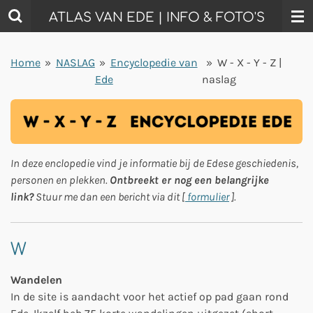
Ga
ATLAS VAN EDE | INFO & FOTO'S
direct
naar
Home
»
NASLAG
»
Encyclopedie van
»
W - X - Y - Z |
de
Ede
naslag
hoofdinhoud
In deze enclopedie vind je informatie bij de Edese geschiedenis,
personen en plekken.
Ontbreekt er nog een belangrijke
link?
Stuur me dan een bericht via dit [
formulier
].
W
Wandelen
In de site is aandacht voor het actief op pad gaan rond