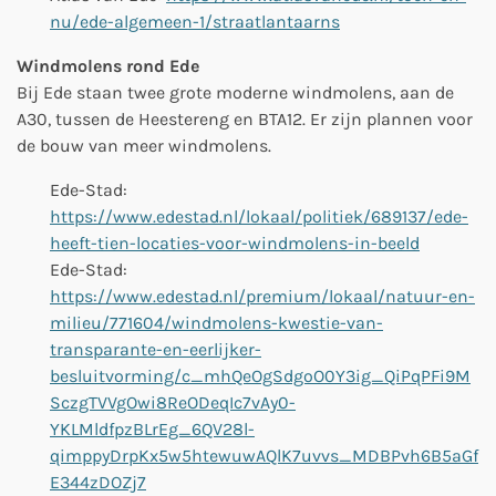
nu/ede-algemeen-1/straatlantaarns
Windmolens rond Ede
Bij Ede staan twee grote moderne windmolens, aan de
A30, tussen de Heestereng en BTA12. Er zijn plannen voor
de bouw van meer windmolens.
Ede-Stad:
https://www.edestad.nl/lokaal/politiek/689137/ede-
heeft-tien-locaties-voor-windmolens-in-beeld
Ede-Stad:
https://www.edestad.nl/premium/lokaal/natuur-en-
milieu/771604/windmolens-kwestie-van-
transparante-en-eerlijker-
besluitvorming/c_mhQeOgSdgoO0Y3ig_QiPqPFi9M
SczgTVVgOwi8ReODeqIc7vAy0-
YKLMldfpzBLrEg_6QV28l-
qimppyDrpKx5w5htewuwAQlK7uvvs_MDBPvh6B5aGf
E344zDOZj7