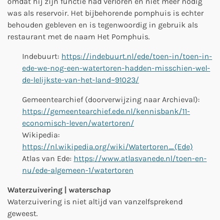
omdat hij zijn functie had verloren en niet meer nodig
was als reservoir. Het bijbehorende pomphuis is echter
behouden gebleven en is tegenwoordig in gebruik als
restaurant met de naam Het Pomphuis.
Indebuurt:
https://indebuurt.nl/ede/toen-in/toen-in-
ede-we-nog-een-watertoren-hadden-misschien-wel-
de-lelijkste-van-het-land~91023/
Gemeentearchief (
doorverwijzing naar Archieval
):
https://gemeentearchief.ede.nl/kennisbank/11-
economisch-leven/watertoren/
Wikipedia:
https://nl.wikipedia.org/wiki/Watertoren_(Ede)
Atlas van Ede:
https://www.atlasvanede.nl/toen-en-
nu/ede-algemeen-1/watertoren
Waterzuivering | waterschap
Waterzuivering is niet altijd van vanzelfsprekend
geweest.