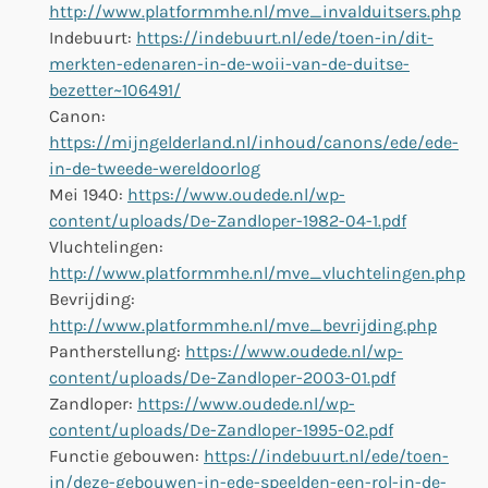
http://www.platformmhe.nl/mve_invalduitsers.php
Indebuurt:
https://indebuurt.nl/ede/toen-in/dit-
merkten-edenaren-in-de-woii-van-de-duitse-
bezetter~106491/
Canon:
https://mijngelderland.nl/inhoud/canons/ede/ede-
in-de-tweede-wereldoorlog
Mei 1940:
https://www.oudede.nl/wp-
content/uploads/De-Zandloper-1982-04-1.pdf
Vluchtelingen:
http://www.platformmhe.nl/mve_vluchtelingen.php
Bevrijding:
http://www.platformmhe.nl/mve_bevrijding.php
Pantherstellung:
https://www.oudede.nl/wp-
content/uploads/De-Zandloper-2003-01.pdf
Zandloper:
https://www.oudede.nl/wp-
content/uploads/De-Zandloper-1995-02.pdf
Functie gebouwen:
https://indebuurt.nl/ede/toen-
in/deze-gebouwen-in-ede-speelden-een-rol-in-de-