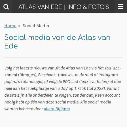
Ga
ATLAS VAN EDE | INFO & FOTO'S
direct
naar
Home
»
Social Media
de
hoofdinhoud
Social media van de Atlas van
Ede
Volg het laatste nieuws vanuit de Atlas van Ede via het YouTube-
kanaal (filmpjes), Facebook- (nieuws uit de site) of Instagram-
pagina's (planologie) of volg de PODcast (leuke verhalen) of doe
mee aan het zoekplaatje van 'Edsy' op TikTok (tot 2022). Vanuit
de site zijn alle onderdelen te volgen, zonder dat je een account
nodig hebt op één van deze social media. Alle social media
worden beheerd door
Allard Bijlsma
.