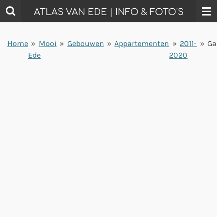
Ga
ATLAS VAN EDE | INFO & FOTO'S
direct
naar
Home
»
Mooi
»
Gebouwen
»
Appartementen
»
2011-
»
Ga
de
Ede
2020
hoofdinhoud