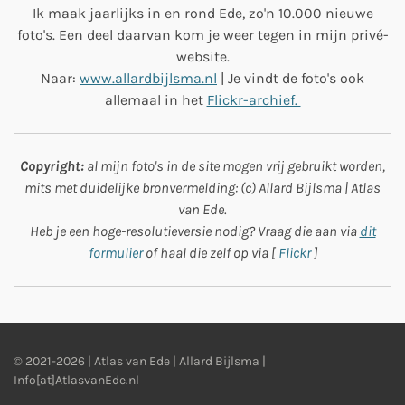
Ik maak jaarlijks in en rond Ede, zo'n 10.000 nieuwe
foto's. Een deel daarvan kom je weer tegen in mijn privé-
website.
Naar:
www.allardbijlsma.nl
| Je vindt de foto's ook
allemaal in het
Flickr-archief.
Copyright:
al mijn foto's in de site mogen vrij gebruikt worden,
mits met duidelijke bronvermelding: (c) Allard Bijlsma | Atlas
van Ede.
Heb je een hoge-resolutieversie nodig? Vraag die aan via
dit
formulier
of haal die zelf op via [
Flickr
]
© 2021-2026 | Atlas van Ede | Allard Bijlsma |
Info[at]AtlasvanEde.nl