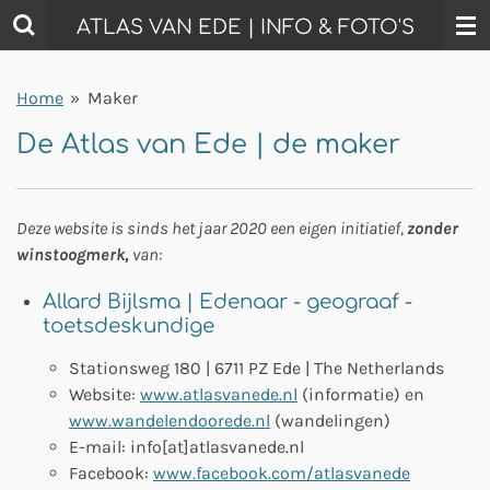
Ga
ATLAS VAN EDE | INFO & FOTO'S
direct
naar
Home
»
Maker
de
hoofdinhoud
De Atlas van Ede | de maker
Deze website is sinds het jaar 2020 een eigen initiatief,
zonder
winstoogmerk,
van:
Allard Bijlsma | Edenaar - geograaf -
toetsdeskundige
Stationsweg 180 | 6711 PZ Ede | The Netherlands
Website:
www.atlasvanede.nl
(informatie) en
www.wandelendoorede.nl
(wandelingen)
E-mail: info[at]atlasvanede.nl
Facebook:
www.facebook.com/atlasvanede