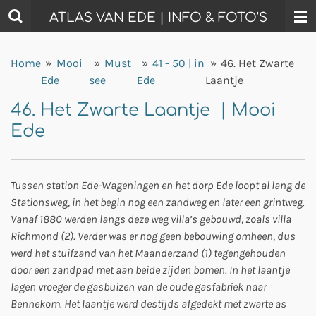
Ga
ATLAS VAN EDE | INFO & FOTO'S
direct
naar
Home
»
Mooi
»
Must
»
41 - 50 | in
»
46. Het Zwarte
de
Ede
see
Ede
Laantje
hoofdinhoud
46. Het Zwarte Laantje | Mooi
Ede
Tussen station Ede-Wageningen en het dorp Ede loopt al lang de
Stationsweg, in het begin nog een zandweg en later een grintweg.
Vanaf 1880 werden langs deze weg villa’s gebouwd, zoals villa
Richmond (2). Verder was er nog geen bebouwing omheen, dus
werd het stuifzand van het Maanderzand (1) tegengehouden
door een zandpad met aan beide zijden bomen. In het laantje
lagen vroeger de gasbuizen van de oude gasfabriek naar
Bennekom. Het laantje werd destijds afgedekt met zwarte as