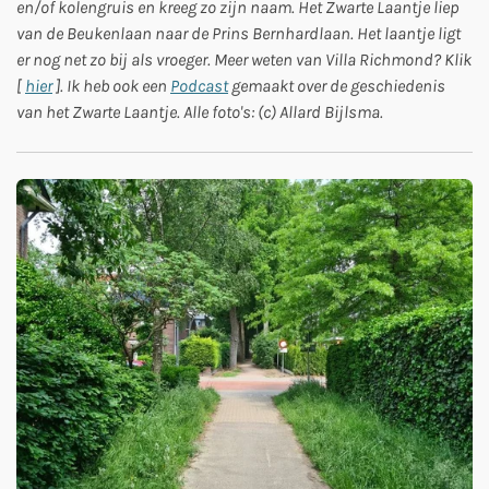
en/of kolengruis en kreeg zo zijn naam. Het Zwarte Laantje liep
van de Beukenlaan naar de Prins Bernhardlaan. Het laantje ligt
er nog net zo bij als vroeger. Meer weten van Villa Richmond? Klik
[
hier
]. Ik heb ook een
Podcast
gemaakt over de geschiedenis
van het Zwarte Laantje. Alle foto's: (c) Allard Bijlsma.