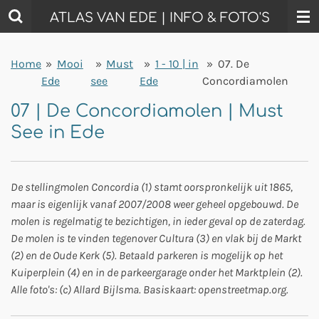
Ga
ATLAS VAN EDE | INFO & FOTO'S
direct
naar
Home
»
Mooi
»
Must
»
1 - 10 | in
»
07. De
de
Ede
see
Ede
Concordiamolen
hoofdinhoud
07 | De Concordiamolen | Must
See in Ede
De stellingmolen Concordia (1) stamt oorspronkelijk uit 1865,
maar is eigenlijk vanaf 2007/2008 weer geheel opgebouwd. De
molen is regelmatig te bezichtigen, in ieder geval op de zaterdag.
De molen is te vinden tegenover Cultura (3) en vlak bij de Markt
(2) en de Oude Kerk (5). Betaald parkeren is mogelijk op het
Kuiperplein (4) en in de parkeergarage onder het Marktplein (2).
Alle foto's: (c) Allard Bijlsma. Basiskaart: openstreetmap.org.