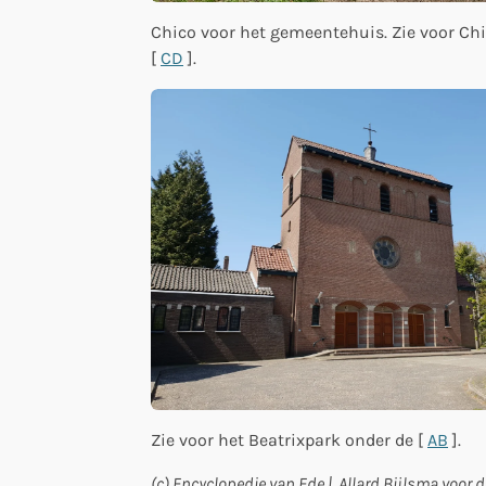
Chico voor het gemeentehuis. Zie voor Ch
[
CD
].
Zie voor het Beatrixpark onder de [
AB
].
(c) Encyclopedie van Ede | Allard Bijlsma voor d