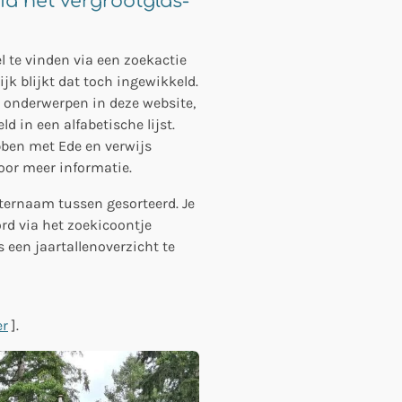
ia het vergrootglas-
el te vinden via een zoekactie
tijk blijkt dat toch ingewikkeld.
jk onderwerpen in deze website,
d in een alfabetische lijst.
ebben met Ede en verwijs
oor meer informatie.
ternaam tussen gesorteerd. Je
rd via het zoekicoontje
s een jaartallenoverzicht te
er
].