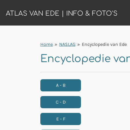
Ga
ATLAS VAN EDE | INFO & FOTO'S
direct
naar
de
hoofdinhoud
Home
»
NASLAG
»
Encyclopedie van Ede
Encyclopedie van
A - B
C - D
E - F