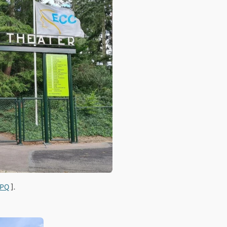
PQ
].