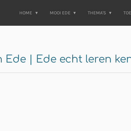
HOME
MOOI EDE
THEMA'S
TO
 Ede | Ede echt leren k