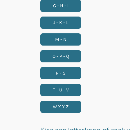
G - H - I
J - K - L
M - N
O - P - Q
R - S
T - U - V
W X Y Z