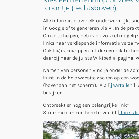
Kies een letterknop of zoek v
icoontje (rechtsboven).
Alle informatie over elk onderwerp lijkt sn
in Google of te genereren via AI. In de prak
Om je te helpen, heb ik bij zo veel mogeli
links naar verdiepende informatie verzamel
Ook leg ik begrippen uit die een relatie h
daarbij naar de juiste Wikipedia-pagina, v
Namen van personen vind je onder de ach
kunt in de hele website zoeken op een woo
(bovenaan het scherm). Via [
jaartallen
] i
bekijken.
Ontbreekt er nog een belangrijke link?
Stuur me dan een bericht via dit [
formuli