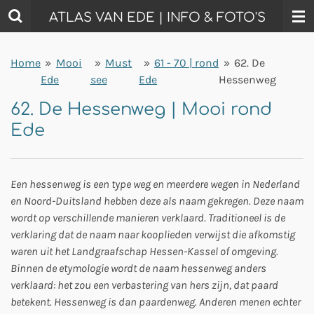
Ga
ATLAS VAN EDE | INFO & FOTO'S
direct
naar
Home
»
Mooi
»
Must
»
61 - 70 | rond
»
62. De
de
Ede
see
Ede
Hessenweg
hoofdinhoud
62. De Hessenweg | Mooi rond
Ede
Een hessenweg is een type weg en meerdere wegen in Nederland
en Noord-Duitsland hebben deze als naam gekregen. Deze naam
wordt op verschillende manieren verklaard. Traditioneel is de
verklaring dat de naam naar kooplieden verwijst die afkomstig
waren uit het Landgraafschap Hessen-Kassel of omgeving.
Binnen de etymologie wordt de naam hessenweg anders
verklaard: het zou een verbastering van hers zijn, dat paard
betekent. Hessenweg is dan paardenweg. Anderen menen echter