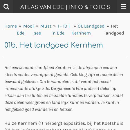
Ga
ATLAS VAN EDE | INFO & FOTO'S
direct
naar
Home
»
Mooi
»
Must
»
1 - 10 |
»
01. Landgoed
»
Het
de
Ede
see
in Ede
Kernhem
landgoed
hoofdinhoud
01b. Het landgoed Kernhem
Het eeuwenoude landgoed Kernhem is de afgelopen eeuwen
steeds verder versnipperd geraakt. Gelukkig zijn er mooie delen
bewaard gebleven. Om te wandelen is dit veruit het meest
interessante stukje Ede. De gemeente Ede probeert delen op
elkaar aan te sluiten en bepaalde functies te verplaatsen, zodat
deze delen weer groen en landelijk kunnen worden. Je kunt in
het gebied goed wandelen en fietsen.
Huize Kernhem (1) herbergt exposities, bij het Koetshuis