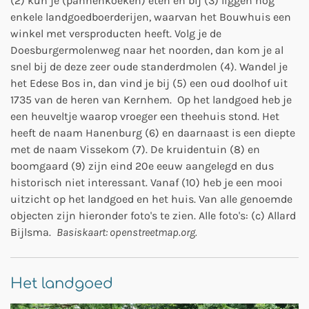
(2) kun je (pannenkoeken) eten en bij (3) liggen nog
enkele landgoedboerderijen, waarvan het Bouwhuis een
winkel met versproducten heeft. Volg je de
Doesburgermolenweg naar het noorden, dan kom je al
snel bij de deze zeer oude standerdmolen (4). Wandel je
het Edese Bos in, dan vind je bij (5) een oud doolhof uit
1735 van de heren van Kernhem. Op het landgoed heb je
een heuveltje waarop vroeger een theehuis stond. Het
heeft de naam Hanenburg (6) en daarnaast is een diepte
met de naam Vissekom (7). De kruidentuin (8) en
boomgaard (9) zijn eind 20e eeuw aangelegd en dus
historisch niet interessant. Vanaf (10) heb je een mooi
uitzicht op het landgoed en het huis. Van alle genoemde
objecten zijn hieronder foto's te zien. Alle foto's: (c) Allard
Bijlsma.
Basiskaart: openstreetmap.org.
Het landgoed