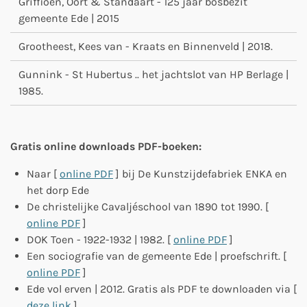
Griffioen, Oort & Standaart - 125 jaar bosbezit
gemeente Ede | 2015
Grootheest, Kees van - Kraats en Binnenveld | 2018.
Gunnink - St Hubertus .. het jachtslot van HP Berlage |
1985.
Gratis online downloads PDF-boeken:
Naar [
online PDF
] bij De Kunstzijdefabriek ENKA en
het dorp Ede
De christelijke Cavaljéschool van 1890 tot 1990. [
online PDF
]
DOK Toen - 1922-1932 | 1982. [
online PDF
]
Een sociografie van de gemeente Ede | proefschrift. [
online PDF
]
Ede vol erven | 2012. Gratis als PDF te downloaden via [
deze link
].