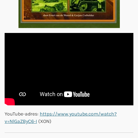
YouTube-adres:
https://www.youtube.com/watch?
v=NlGaZByC6-I
(XON)