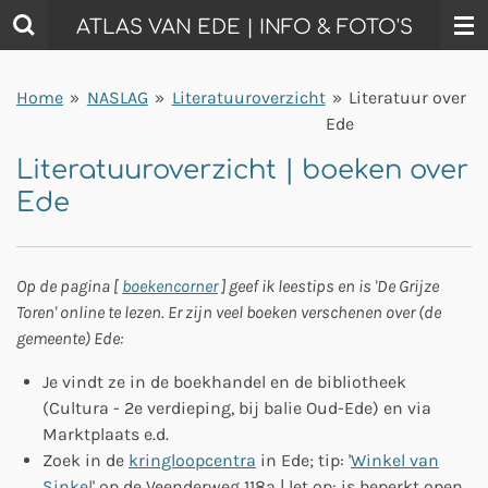
Ga
ATLAS VAN EDE | INFO & FOTO'S
direct
naar
Home
»
NASLAG
»
Literatuuroverzicht
»
Literatuur over
de
Ede
hoofdinhoud
Literatuuroverzicht | boeken over
Ede
Op de pagina [
boekencorner
] geef ik leestips en is 'De Grijze
Toren' online te lezen. Er zijn veel boeken verschenen over (de
gemeente) Ede:
Je vindt ze in de boekhandel en de bibliotheek
(Cultura - 2e verdieping, bij balie Oud-Ede) en via
Marktplaats e.d.
Zoek in de
kringloopcentra
in Ede; tip: '
Winkel van
Sinkel
' op de Veenderweg 118a | let op: is beperkt open.