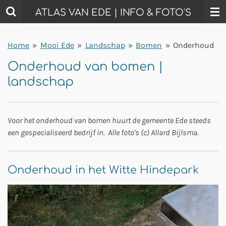
Ga
ATLAS VAN EDE | INFO & FOTO'S
direct
naar
Home
»
Mooi Ede
»
Landschap
»
Bomen
»
Onderhoud
de
hoofdinhoud
Onderhoud van bomen |
landschap
Voor het onderhoud van bomen huurt de gemeente Ede steeds
een gespecialiseerd bedrijf in. Alle foto's (c) Allard Bijlsma.
Onderhoud in het Witte Hindepark