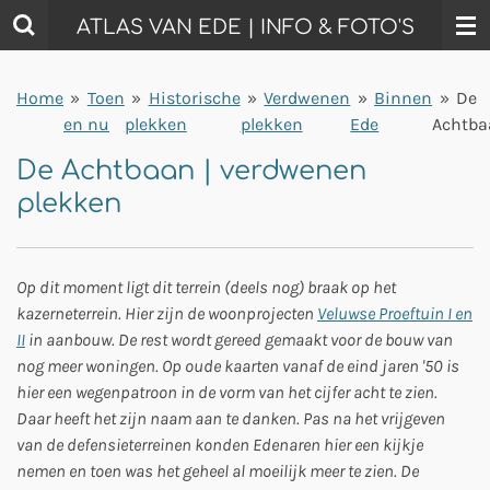
Ga
ATLAS VAN EDE | INFO & FOTO'S
direct
naar
Home
»
Toen
»
Historische
»
Verdwenen
»
Binnen
»
De
de
en nu
plekken
plekken
Ede
Achtba
hoofdinhoud
De Achtbaan | verdwenen
plekken
Op dit moment ligt dit terrein (deels nog) braak op het
kazerneterrein. Hier zijn de woonprojecten
Veluwse Proeftuin I en
II
in aanbouw. De rest wordt gereed gemaakt voor de bouw van
nog meer woningen. Op oude kaarten vanaf de eind jaren '50 is
hier een wegenpatroon in de vorm van het cijfer acht te zien.
Daar heeft het zijn naam aan te danken. Pas na het vrijgeven
van de defensieterreinen konden Edenaren hier een kijkje
nemen en toen was het geheel al moeilijk meer te zien. De