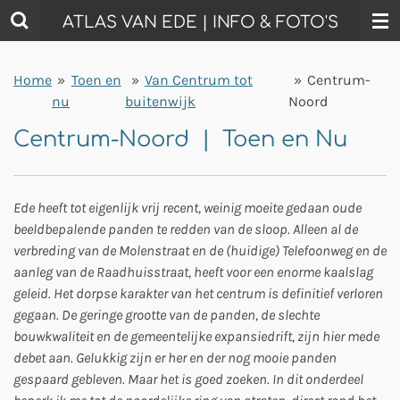
Ga
ATLAS VAN EDE | INFO & FOTO'S
direct
naar
Home
»
Toen en
»
Van Centrum tot
»
Centrum-
de
nu
buitenwijk
Noord
hoofdinhoud
Centrum-Noord | Toen en Nu
Ede heeft tot eigenlijk vrij recent, weinig moeite gedaan oude
beeldbepalende panden te redden van de sloop. Alleen al de
verbreding van de Molenstraat en de (huidige) Telefoonweg en de
aanleg van de Raadhuisstraat, heeft voor een enorme kaalslag
geleid. Het dorpse karakter van het centrum is definitief verloren
gegaan. De geringe grootte van de panden, de slechte
bouwkwaliteit en de gemeentelijke expansiedrift, zijn hier mede
debet aan. Gelukkig zijn er her en der nog mooie panden
gespaard gebleven. Maar het is goed zoeken. In dit onderdeel