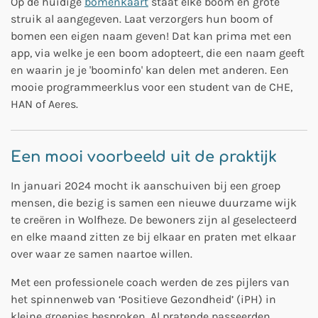
Op de huidige
bomenkaart
staat elke boom en grote
struik al aangegeven. Laat verzorgers hun boom of
bomen een eigen naam geven! Dat kan prima met een
app, via welke je een boom adopteert, die een naam geeft
en waarin je je 'boominfo' kan delen met anderen. Een
mooie programmeerklus voor een student van de CHE,
HAN of Aeres.
Een mooi voorbeeld uit de praktijk
In januari 2024 mocht ik aanschuiven bij een groep
mensen, die bezig is samen een nieuwe duurzame wijk
te creëren in Wolfheze. De bewoners zijn al geselecteerd
en elke maand zitten ze bij elkaar en praten met elkaar
over waar ze samen naartoe willen.
Met een professionele coach werden de zes pijlers van
het spinnenweb van ‘Positieve Gezondheid’ (iPH) in
kleine groepjes besproken. Al pratende passeerden