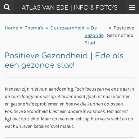
Ga
ATLAS VAN EDE | INFO & FOTO'S
direct
naar
Home
»
Thema's
»
Duurzaamheid
»
De
»
Positieve
de
Gezonde
Gezondheid
hoofdinhoud
Stad
Positieve Gezondheid | Ede als
een gezonde stad
Mensen zijn niet hun aandoening. Toch focussen we ons daar in
de zorg doorgaans wel op. Alle aandacht gaat uit naar klachten
en gezondheidsproblemen en hoe we die kunnen oplossen.
Positieve Gezondheid kiest een andere invalshoek. Het accent
ligt niet op ziekte. Maar op mensen zelf, op hun veerkracht en op
wat hun leven betekenisvol maakt.