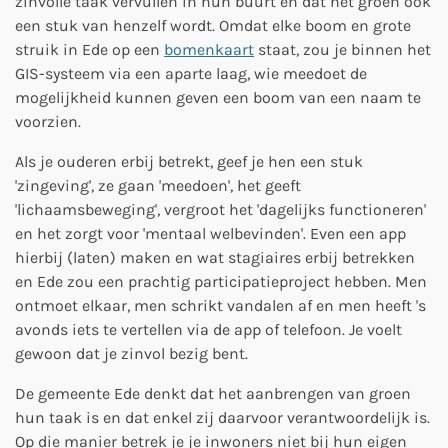
zinvolle taak vervullen in hun buurt en dat het groen ook
een stuk van henzelf wordt. Omdat elke boom en grote
struik in Ede op een
bomenkaart
staat, zou je binnen het
GIS-systeem via een aparte laag, wie meedoet de
mogelijkheid kunnen geven een boom van een naam te
voorzien.
Als je ouderen erbij betrekt, geef je hen een stuk
'zingeving', ze gaan 'meedoen', het geeft
'lichaamsbeweging', vergroot het 'dagelijks functioneren'
en het zorgt voor 'mentaal welbevinden'. Even een app
hierbij (laten) maken en wat stagiaires erbij betrekken
en Ede zou een prachtig participatieproject hebben. Men
ontmoet elkaar, men schrikt vandalen af en men heeft 's
avonds iets te vertellen via de app of telefoon. Je voelt
gewoon dat je zinvol bezig bent.
De gemeente Ede denkt dat het aanbrengen van groen
hun taak is en dat enkel zij daarvoor verantwoordelijk is.
Op die manier betrek je je inwoners niet bij hun eigen