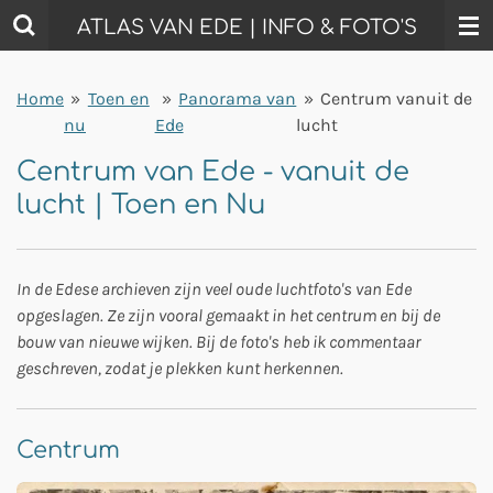
Ga
ATLAS VAN EDE | INFO & FOTO'S
direct
naar
Home
»
Toen en
»
Panorama van
»
Centrum vanuit de
de
nu
Ede
lucht
hoofdinhoud
Centrum van Ede - vanuit de
lucht | Toen en Nu
In de Edese archieven zijn veel oude luchtfoto's van Ede
opgeslagen. Ze zijn vooral gemaakt in het centrum en bij de
bouw van nieuwe wijken. Bij de foto's heb ik commentaar
geschreven, zodat je plekken kunt herkennen.
Centrum