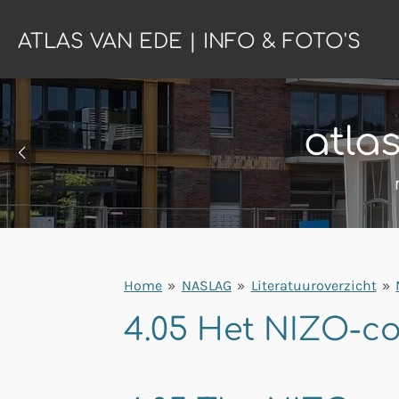
Ga
ATLAS VAN EDE | INFO & FOTO'S
direct
naar
de
hoofdinhoud
atla
Home
»
NASLAG
»
Literatuuroverzicht
»
4.05 Het NIZO-c