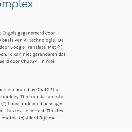
omplex
het Engels gegenereerd door
 basis van AI-technologie. De
oor Google Translate. Met (*)
en. Ik kan niet garanderen dat
ereerd door ChatGPT
in mei
glish generated by ChatGPT or
chnology. The translation into
(*) I have indicated passages
t this text is correct.
This text
l photos:
(c) Allard Bijlsma.