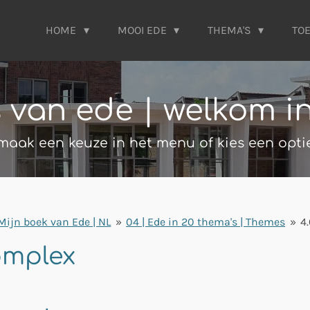
HOME
MOOI EDE
THEMA'S
TO
s van ede | welkom i
maak een keuze in het menu of kies een opti
Mijn boek van Ede | NL
»
04 | Ede in 20 thema's | Themes
»
4
omplex