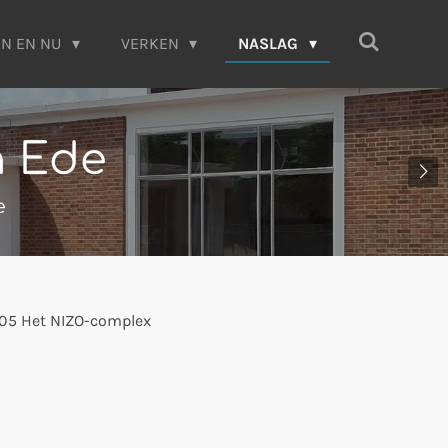
EN EN NU
VERKEN
NASLAG
n Ede
e
.05 Het NIZO-complex