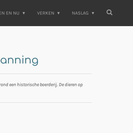
EN EN NU
VERKEN
NASLAG
panning
 rond een historische boerderij. De dieren op