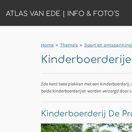
Ga
ATLAS VAN EDE | INFO & FOTO'S
direct
naar
de
hoofdinhoud
Home
»
Thema's
»
Sport en ontspanning
Kinderboerderije
Ede kent twee plekken met een kinderboerderij:
beide kinderboerderijen worden verzorgd door clië
Kinderboerderij De Pr