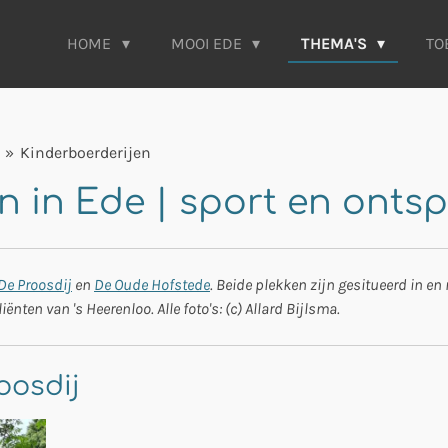
HOME
MOOI EDE
THEMA'S
TO
»
Kinderboerderijen
n in Ede | sport en onts
De Proosdij
en
De Oude Hofstede
. Beide plekken zijn gesitueerd in en
nten van 's Heerenloo. Alle foto's: (c) Allard Bijlsma.
oosdij