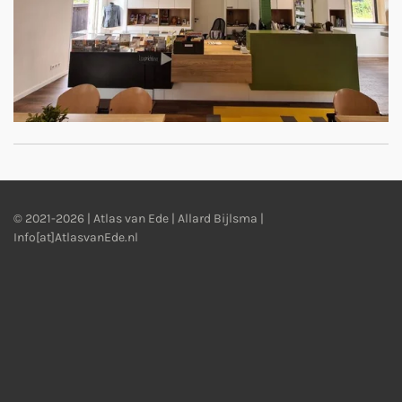
© 2021-2026 | Atlas van Ede | Allard Bijlsma |
Info[at]AtlasvanEde.nl