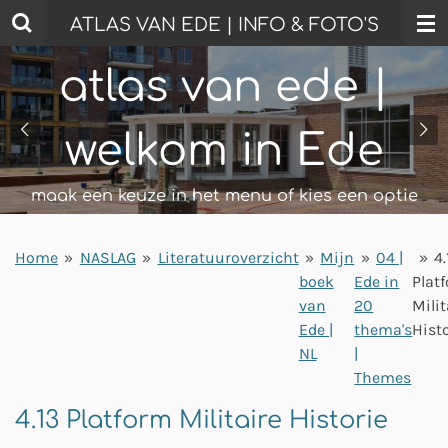
Ga
ATLAS VAN EDE | INFO & FOTO'S
direct
naar
atlas van ede |
de
hoofdinhoud
welkom in Ede
maak een keuze in het menu of kies een optie
Home
»
NASLAG
»
Literatuuroverzicht
»
Mijn
»
04 |
»
4.
boek
Ede in
Plat
van
20
Milit
Ede |
thema's
Hist
NL
|
Themes
4.13 Platform Militaire Historie