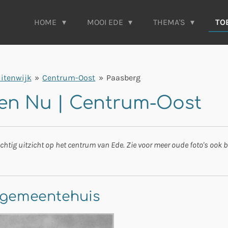
HOME
MOOI EDE
THEMA'S
TO
itenwijk
»
Centrum-Oost
»
Paasberg
 en Nu | Centrum-Oost
tig uitzicht op het centrum van Ede. Zie voor meer oude foto's ook bi
j gemeentehuis