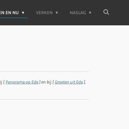
EN EN NU
VERKEN
NASLAG
j [
Panorama op Ede
] en bij [
Groeten uit Ede
].