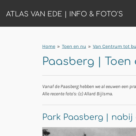
Ga
ATLAS VAN EDE | INFO & FOTO'S
direct
naar
de
hoofdinhoud
Home
»
Toen en nu
»
Van Centrum tot bu
Paasberg | Toen
Vanaf de Paasberg hebben we al eeuwen een prach
Alle recente foto's: (c) Allard Bijlsma.
Park Paasberg | nabi