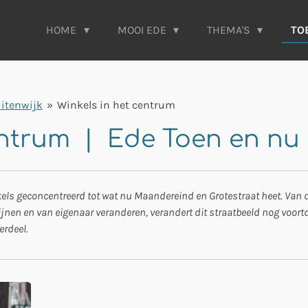
HOME
MOOI EDE
THEMA'S
TO
itenwijk
»
Winkels in het centrum
centrum | Ede Toen en nu
els geconcentreerd tot wat nu Maandereind en Grotestraat heet. Van de
en en van eigenaar veranderen, verandert dit straatbeeld nog voortdu
erdeel.