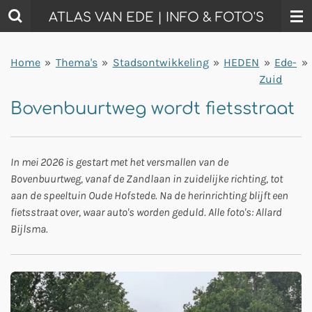
Ga
ATLAS VAN EDE | INFO & FOTO'S
direct
naar
Home
»
Thema's
»
Stadsontwikkeling
»
HEDEN
»
Ede-
»
de
Zuid
hoofdinhoud
Bovenbuurtweg wordt fietsstraat
In mei 2026 is gestart met het versmallen van de
Bovenbuurtweg, vanaf de Zandlaan in zuidelijke richting, tot
aan de speeltuin Oude Hofstede. Na de herinrichting blijft een
fietsstraat over, waar auto's worden geduld. Alle foto's: Allard
Bijlsma.