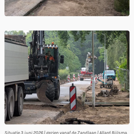
Situatie 3 juni 2026 | gezien vanaf de Zandlaan | Allard Bijlsma.