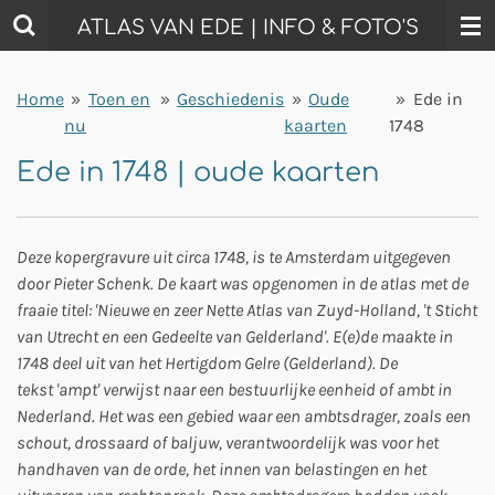
Ga
ATLAS VAN EDE | INFO & FOTO'S
direct
naar
Home
»
Toen en
»
Geschiedenis
»
Oude
»
Ede in
de
nu
kaarten
1748
hoofdinhoud
Ede in 1748 | oude kaarten
Deze kopergravure uit circa 1748, is te Amsterdam uitgegeven
door Pieter Schenk. De kaart was opgenomen in de atlas met de
fraaie titel: 'Nieuwe en zeer Nette Atlas van Zuyd-Holland, 't Sticht
van Utrecht en een Gedeelte van Gelderland'. E(e)de maakte in
1748 deel uit van het Hertigdom Gelre (Gelderland). De
tekst 'ampt' verwijst naar een bestuurlijke eenheid of ambt in
Nederland. Het was een gebied waar een ambtsdrager, zoals een
schout, drossaard of baljuw, verantwoordelijk was voor het
handhaven van de orde, het innen van belastingen en het