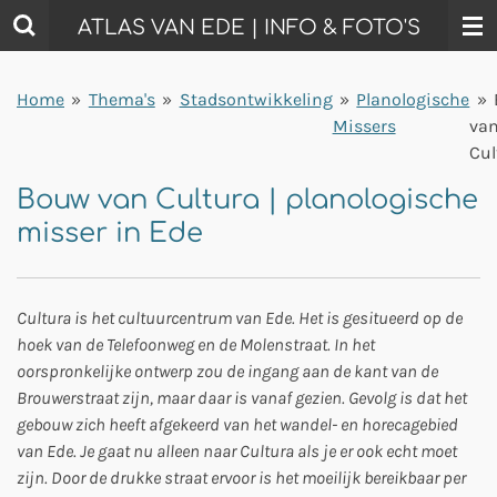
Ga
ATLAS VAN EDE | INFO & FOTO'S
direct
naar
Home
»
Thema's
»
Stadsontwikkeling
»
Planologische
»
de
Missers
va
hoofdinhoud
Cul
Bouw van Cultura | planologische
misser in Ede
Cultura is het cultuurcentrum van Ede. Het is gesitueerd op de
hoek van de Telefoonweg en de Molenstraat. In het
oorspronkelijke ontwerp zou de ingang aan de kant van de
Brouwerstraat zijn, maar daar is vanaf gezien. Gevolg is dat het
gebouw zich heeft afgekeerd van het wandel- en horecagebied
van Ede. Je gaat nu alleen naar Cultura als je er ook echt moet
zijn. Door de drukke straat ervoor is het moeilijk bereikbaar per