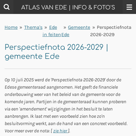
Ga
ATLAS VAN EDE | INFO & FOTO'S
direct
naar
Home
»
Thema's
»
Ede
»
Gemeente
»
Perspectiefnota
de
in feiten
Ede
2026-2029
hoofdinhoud
Perspectiefnota 2026-2029 |
gemeente Ede
Op 10 juli 2025 werd de 'Perspectiefnota 2026-2029' door de
Edese gemeenteraad aangenomen. Het geeft de financiele
onderbouwing weer van het beleid van de gemeente voor de
komende jaren. Partijen in de gemeenteraad kunnen proberen
via een 'amendement' wijzigingen in het besluit te laten
aanbrengen. Ik laat met een voorbeeld zien hoe zo'n
besluitvorming werkt, aan de hand van een concreet voorbeeld.
Voor meer over de nota: [
zie hier
].