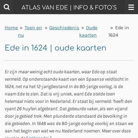
Ga
ATLAS VAN EDE | INFO & FOTO'S
direct
naar
Home
»
Toen en
»
Geschiedenis
»
Oude
»
Ede in
de
nu
kaarten
1624
hoofdinhoud
Ede in 1624 | oude kaarten
Er zijn maar weinig echt oude kaarten, waar Ede op staat
vermeld. Op onderstaande kaart van een Spaanse veldtocht in
1624, net na het 12-jarigbestand in de 80-jarige oorlog, is de
naam Ede te zien. Dat is vrij uniek, want Ede stelde toen
helemaal niets voor in Nederland. Er staat bij vermeld: 'heeft den
vyant 26 huyfen afgebrant'. Dat gebeurde vaker, als een vijand
door je gebied trok. Men plunderde standaard de bevolking in
die gebieden. In 1648 was de 80-jarige oorlog voorbij en staan we
aan het begin van wat we nu Nederland noemen. Meer over deze