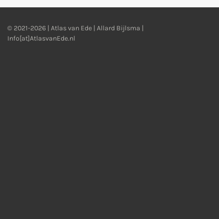
© 2021-2026 | Atlas van Ede | Allard Bijlsma |
Info[at]AtlasvanEde.nl