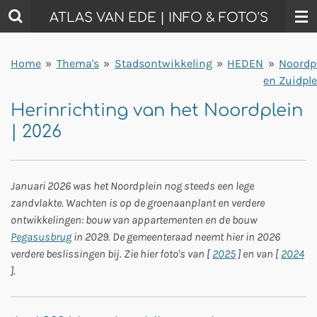
Ga
ATLAS VAN EDE | INFO & FOTO'S
direct
naar
Home
»
Thema's
»
Stadsontwikkeling
»
HEDEN
»
Noordp
de
en Zuidpl
hoofdinhoud
Herinrichting van het Noordplein
| 2026
Januari 2026 was het Noordplein nog steeds een lege
zandvlakte. Wachten is op de groenaanplant en verdere
ontwikkelingen: bouw van appartementen en de bouw
Pegasusbrug
in 2029. De gemeenteraad neemt hier in 2026
verdere beslissingen bij. Zie hier foto's van [
2025
] en van [
2024
].