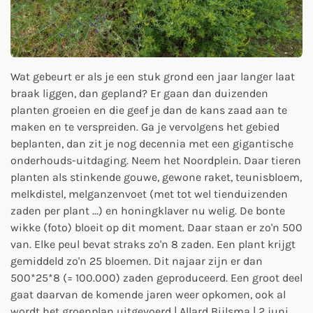
Wat gebeurt er als je een stuk grond een jaar langer laat
braak liggen, dan gepland? Er gaan dan duizenden
planten groeien en die geef je dan de kans zaad aan te
maken en te verspreiden. Ga je vervolgens het gebied
beplanten, dan zit je nog decennia met een gigantische
onderhouds-uitdaging. Neem het Noordplein. Daar tieren
planten als stinkende gouwe, gewone raket, teunisbloem,
melkdistel, melganzenvoet (met tot wel tienduizenden
zaden per plant ...) en honingklaver nu welig. De bonte
wikke (foto) bloeit op dit moment. Daar staan er zo'n 500
van. Elke peul bevat straks zo'n 8 zaden. Een plant krijgt
gemiddeld zo'n 25 bloemen. Dit najaar zijn er dan
500*25*8 (= 100.000) zaden geproduceerd. Een groot deel
gaat daarvan de komende jaren weer opkomen, ook al
wordt het groenplan uitgevoerd | Allard Bijlsma | 2 juni