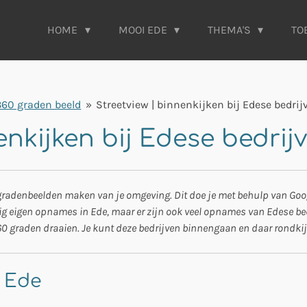
HOME
MOOI EDE
THEMA'S
TO
 360 graden beeld
»
Streetview | binnenkijken bij Edese bedrij
enkijken bij Edese bedrij
radenbeelden maken van je omgeving. Dit doe je met behulp van Google
ig eigen opnames in Ede, maar er zijn ook veel opnames van Edese bedr
60 graden draaien. Je kunt deze bedrijven binnengaan en daar rondki
n Ede