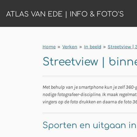
Ga
ATLAS VAN EDE | INFO & FOTO'S
direct
naar
de
hoofdinhoud
Home
»
Verken
»
In beeld
»
Streetview |
Streetview | binn
Met behulp van je smartphone kun je zelf 360-g
nodige fotografeer-discipline. Ik maak regelmat
vingers op de foto drukken en daarna de foto 3
Sporten en uitgaan i