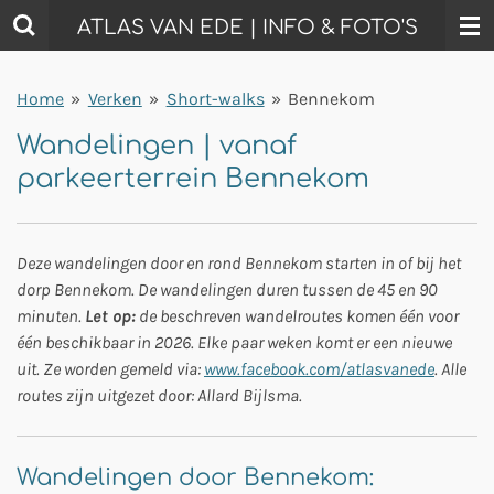
Ga
ATLAS VAN EDE | INFO & FOTO'S
direct
naar
Home
»
Verken
»
Short-walks
»
Bennekom
de
hoofdinhoud
Wandelingen | vanaf
parkeerterrein Bennekom
Deze wandelingen door en rond Bennekom starten in of bij het
dorp Bennekom. De wandelingen duren tussen de 45 en 90
minuten.
Let op:
de beschreven wandelroutes komen één voor
één beschikbaar in 2026. Elke paar weken komt er een nieuwe
uit. Ze worden gemeld via:
www.facebook.com/atlasvanede
. Alle
routes zijn uitgezet door: Allard Bijlsma.
Wandelingen door Bennekom: